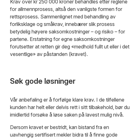
Krav over kr 250 000 kroner behandles etter reglene
for allmennprosess, altså den vanligste formen for
rettsprosess. Sammenlignet med behandling av
forliksklage og småkrav, innebærer slik prosess
betydelig høyere saksomkostninger – og risiko – for
partene. Erstatning for egne saksomkostninger
forutsetter at retten gir deg «medhold fullt ut eller i det
vesentlige» av påstanden (kravet).
Søk gode løsninger
Vår anbefaling er å forfølge klare krav. I de tilfellene
kunden har helt eller delvis rett i sitt tilbakehold, bør du
imidlertid forsøke å løse saken på lavest mulig nivå.
Dersom kravet er bestridt, kan bistand fra en
uavhengig sertifisert mekler bidra til å finne gode