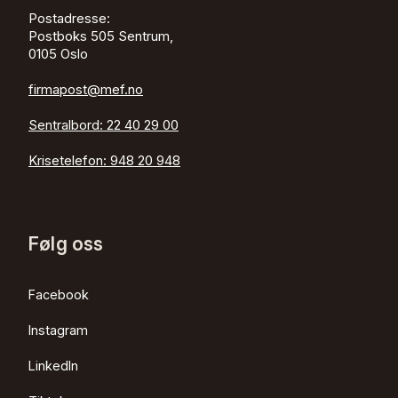
Postadresse:
jan.amundsen@ikano.no
Postboks 505 Sentrum,
918 01 818
0105 Oslo
www.ikanobank.no
firmapost@mef.no
John Deere Forestry
Axel Løvenskiold
Sentralbord:
22 40 29 00
Tlf.: 415 00 234
Krisetelefon:
948 20 948
lovenskioldaxel@johndeere.com
www.deere.no/no/skogsmaskiner/
Komatsu Forestry
Følg oss
Tore Aaslund
tore.aaslund@komatsuforest.com
Facebook
992 45 113
www.komatsuforest.no
Instagram
LinkedIn
Nordea Finance Equipment AS