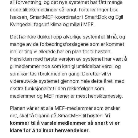
all forventning, og det nye systemet har fått mange
gode tilbakemeldinger så langt, forteller Inger Lise
Isaksen, SmartMEF-koordinator i SmartDok og Egil
Kvingedal, fagsjef klima og miljø i MEF.
Det har ikke dukket opp alvorlige systemfeil til nå, og
mange av de forbedringsforslagene som er kommet
inn, er ting vi allerede har en plan for til høsten.
Hensikten med første versjon av systemet har vært å
gi medlemmer noe som kan gi umiddelbar verdi, og
som kan tas i bruk med en gang. Deretter vil vi
videreutvikle systemet gjennom hele dette året, med
ekstra funksjonalitet i den rekkefølgen som
medlemmer og MEF mener er mest hensiktsmessig.
Planen vår er at alle MEF-medlemmer som ønsker
det, skal få tilgang på SmartMEF til høsten.
Vi
kommer til å varsle medlemmer så snart vi er
klare for å ta imot henvendelser.