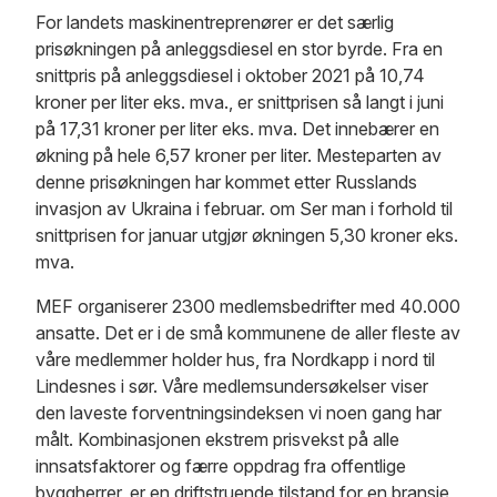
For landets maskinentreprenører er det særlig
prisøkningen på anleggsdiesel en stor byrde. Fra en
snittpris på anleggsdiesel i oktober 2021 på 10,74
kroner per liter eks. mva., er snittprisen så langt i juni
på 17,31 kroner per liter eks. mva. Det innebærer en
økning på hele 6,57 kroner per liter. Mesteparten av
denne prisøkningen har kommet etter Russlands
invasjon av Ukraina i februar. om Ser man i forhold til
snittprisen for januar utgjør økningen 5,30 kroner eks.
mva.
MEF organiserer 2300 medlemsbedrifter med 40.000
ansatte. Det er i de små kommunene de aller fleste av
våre medlemmer holder hus, fra Nordkapp i nord til
Lindesnes i sør. Våre medlemsundersøkelser viser
den laveste forventningsindeksen vi noen gang har
målt. Kombinasjonen ekstrem prisvekst på alle
innsatsfaktorer og færre oppdrag fra offentlige
byggherrer, er en driftstruende tilstand for en bransje