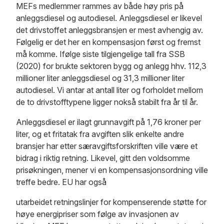
MEFs medlemmer rammes av både høy pris på
anleggsdiesel og autodiesel. Anleggsdiesel er likevel
det drivstoffet anleggsbransjen er mest avhengig av.
Følgelig er det her en kompensasjon først og fremst
må komme. Ifølge siste tilgjengelige tall fra SSB
(2020) for brukte sektoren bygg og anlegg hhv. 112,3
millioner liter anleggsdiesel og 31,3 millioner liter
autodiesel. Vi antar at antall liter og forholdet mellom
de to drivstofftypene ligger nokså stabilt fra år til år.
Anleggsdiesel er ilagt grunnavgift på 1,76 kroner per
liter, og et fritatak fra avgiften slik enkelte andre
bransjer har etter særavgiftsforskriften ville være et
bidrag i riktig retning. Likevel, gitt den voldsomme
prisøkningen, mener vi en kompensasjonsordning ville
treffe bedre. EU har også
utarbeidet retningslinjer for kompenserende støtte for
høye energipriser som følge av invasjonen av