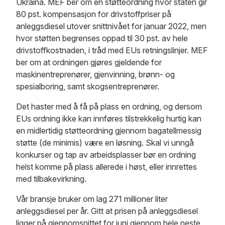
Ukraina. MEF ber om en støtteordning hvor staten gir
80 pst. kompensasjon for drivstoffpriser på
anleggsdiesel utover snittnivået for januar 2022, men
hvor støtten begrenses oppad til 30 pst. av hele
drivstoffkostnaden, i tråd med EUs retningslinjer. MEF
ber om at ordningen gjøres gjeldende for
maskinentreprenører, gjenvinning, brønn- og
spesialboring, samt skogsentreprenører.
Det haster med å få på plass en ordning, og dersom
EUs ordning ikke kan innføres tilstrekkelig hurtig kan
en midlertidig støtteordning gjennom bagatellmessig
støtte (de minimis) være en løsning. Skal vi unngå
konkurser og tap av arbeidsplasser bør en ordning
helst komme på plass allerede i høst, eller innrettes
med tilbakevirkning.
Vår bransje bruker om lag 271 millioner liter
anleggsdiesel per år. Gitt at prisen på anleggsdiesel
ligger på gjennomsnittet for juni gjennom hele neste