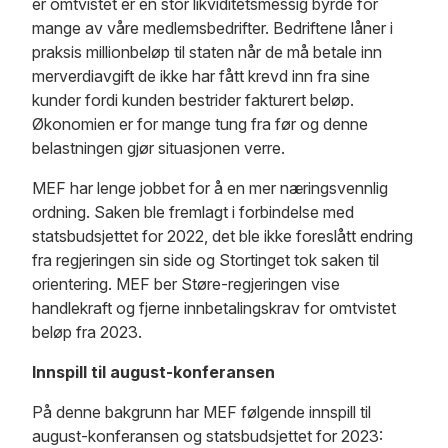
er omtvistet er en stor likviditetsmessig byrde for
mange av våre medlemsbedrifter. Bedriftene låner i
praksis millionbeløp til staten når de må betale inn
merverdiavgift de ikke har fått krevd inn fra sine
kunder fordi kunden bestrider fakturert beløp.
Økonomien er for mange tung fra før og denne
belastningen gjør situasjonen verre.
MEF har lenge jobbet for å en mer næringsvennlig
ordning. Saken ble fremlagt i forbindelse med
statsbudsjettet for 2022, det ble ikke foreslått endring
fra regjeringen sin side og Stortinget tok saken til
orientering. MEF ber Støre-regjeringen vise
handlekraft og fjerne innbetalingskrav for omtvistet
beløp fra 2023.
Innspill til august-konferansen
På denne bakgrunn har MEF følgende innspill til
august-konferansen og statsbudsjettet for 2023: