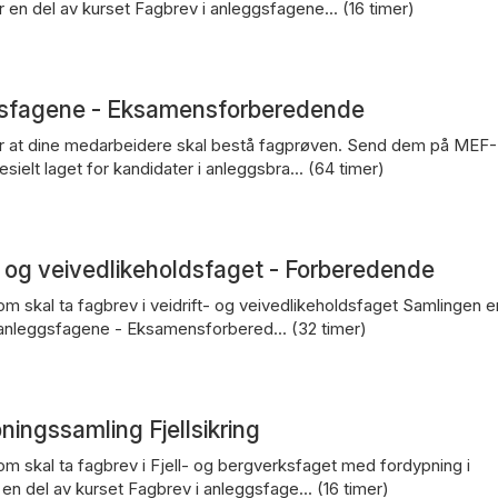
 en del av kurset Fagbrev i anleggsfagene... (16 timer)
gsfagene - Eksamensforberedende
 for at dine medarbeidere skal bestå fagprøven. Send dem på MEF-
sielt laget for kandidater i anleggsbra... (64 timer)
- og veivedlikeholdsfaget - Forberedende
om skal ta fagbrev i veidrift- og veivedlikeholdsfaget Samlingen e
 anleggsfagene - Eksamensforbered... (32 timer)
ningssamling Fjellsikring
om skal ta fagbrev i Fjell- og bergverksfaget med fordypning i
r en del av kurset Fagbrev i anleggsfage... (16 timer)