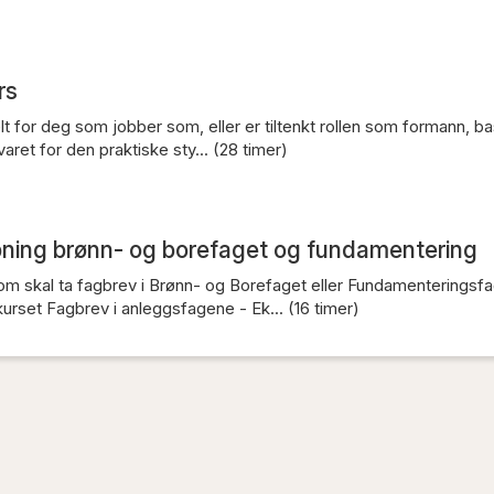
rs
elt for deg som jobber som, eller er tiltenkt rollen som formann, ba
aret for den praktiske sty... (28 timer)
pning brønn- og borefaget og fundamentering
om skal ta fagbrev i Brønn- og Borefaget eller Fundamenteringsfa
urset Fagbrev i anleggsfagene - Ek... (16 timer)