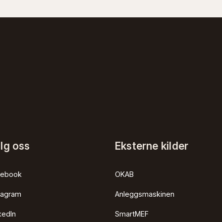
lg oss
Eksterne kilder
cebook
OKAB
tagram
Anleggsmaskinen
kedIn
SmartMEF