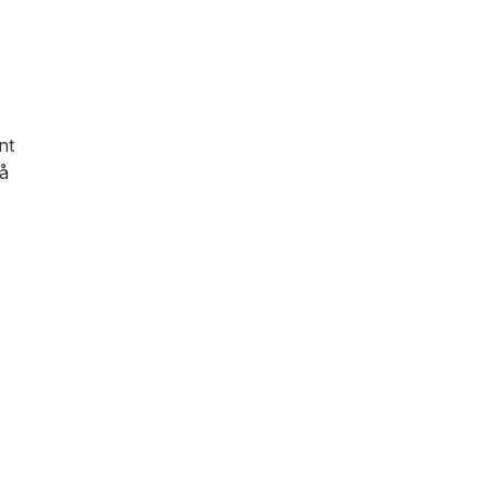
nt
tå