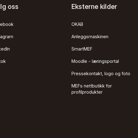
lg oss
Eksterne kilder
cebook
OKAB
tagram
Anleggsmaskinen
kedIn
SmartMEF
tok
Moodle - læringsportal
Pressekontakt, logo og foto
MEFs nettbutikk for
profilprodukter