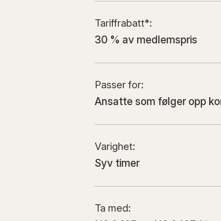
Tariffrabatt*
:
30 % av medlemspris
Passer for
:
Ansatte som følger opp kon
Varighet
:
Syv timer
Ta med
: