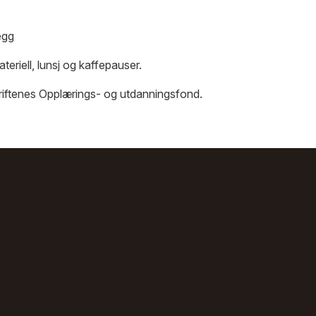
egg
teriell, lunsj og kaffepauser.
driftenes Opplærings- og utdanningsfond.