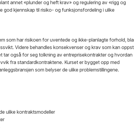
, blant annet «plunder og heft krav» og regulering av «rigg og
ne god kjennskap til risiko- og funksjonsfordeling i ulike
hvem som har risikoen for uventede og ikke-planlagte forhold, bla
gssvikt. Videre behandles konsekvenser og krav som kan opps
rset tar også for seg tolkning av entreprisekontrakter og hvordan
 avvik fra standardkontraktene. Kurset er bygget opp med
anleggsbransjen som belyser de ulike problemstillingene.
 de ulike kontraktsmodeller
ter
e