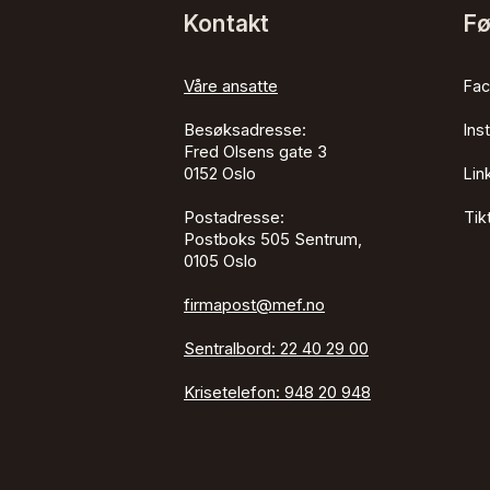
Kontakt
Fø
Våre ansatte
Fa
Besøksadresse:
Ins
Fred Olsens gate 3
0152
Oslo
Lin
Postadresse:
Tik
Postboks 505 Sentrum,
0105 Oslo
firmapost@mef.no
Sentralbord:
22 40 29 00
Krisetelefon:
948 20 948