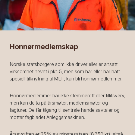
Honnørmedlemskap
Norske statsborgere som ikke driver eller er ansatt i
virksomhet nevnt i pkt. 5, men som har eller har hatt
spesiell tilknytning til MEF, kan bli honnørmedlemmer.
Honnørmedlemmer har ikke stemmerett eller tillitsverv,
men kan delta på årsmøter, medlemsmøter og
fagturer. De får tilgang til sentrale handelsavtaler og
mottar fagbladet Anleggsmaskinen.
Årsavgiften er 25 % av minstesatsen (8 350 kr), altså