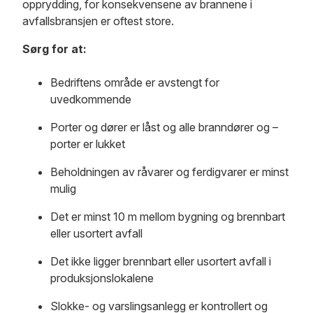
opprydding, for konsekvensene av brannene i
avfallsbransjen er oftest store.
Sørg for at:
Bedriftens område er avstengt for
uvedkommende
Porter og dører er låst og alle branndører og –
porter er lukket
Beholdningen av råvarer og ferdigvarer er minst
mulig
Det er minst 10 m mellom bygning og brennbart
eller usortert avfall
Det ikke ligger brennbart eller usortert avfall i
produksjonslokalene
Slokke- og varslingsanlegg er kontrollert og