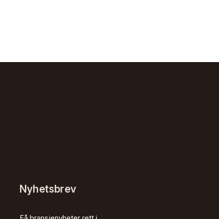
Nyhetsbrev
Få bransjenyheter rett i