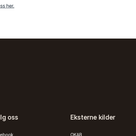
ss her.
lg oss
Eksterne kilder
cebook
OKAB