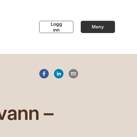
Logg
Meny
inn
vann –