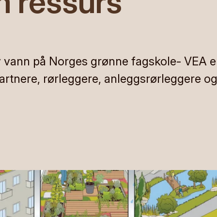
 ressurs
v vann på Norges grønne fagskole- VEA er
artnere, rørleggere, anleggsrørleggere o