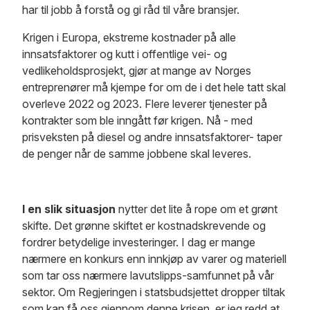
har til jobb å forstå og gi råd til våre bransjer.
Krigen i Europa, ekstreme kostnader på alle
innsatsfaktorer og kutt i offentlige vei- og
vedlikeholdsprosjekt, gjør at mange av Norges
entreprenører må kjempe for om de i det hele tatt skal
overleve 2022 og 2023. Flere leverer tjenester på
kontrakter som ble inngått før krigen. Nå - med
prisveksten på diesel og andre innsatsfaktorer- taper
de penger når de samme jobbene skal leveres.
I en slik situasjon
nytter det lite å rope om et grønt
skifte. Det grønne skiftet er kostnadskrevende og
fordrer betydelige investeringer. I dag er mange
nærmere en konkurs enn innkjøp av varer og materiell
som tar oss nærmere lavutslipps-samfunnet på vår
sektor. Om Regjeringen i statsbudsjettet dropper tiltak
som kan få oss gjennom denne krisen, er jeg redd at