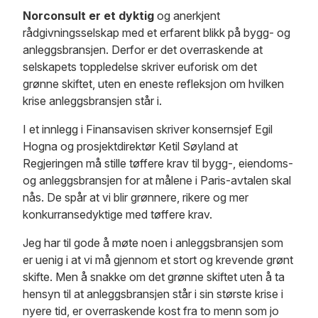
Norconsult er et dyktig
og anerkjent
rådgivningsselskap med et erfarent blikk på bygg- og
anleggsbransjen. Derfor er det overraskende at
selskapets toppledelse skriver euforisk om det
grønne skiftet, uten en eneste refleksjon om hvilken
krise anleggsbransjen står i.
I et innlegg i Finansavisen skriver konsernsjef Egil
Hogna og prosjektdirektør Ketil Søyland at
Regjeringen må stille tøffere krav til bygg-, eiendoms-
og anleggsbransjen for at målene i Paris-avtalen skal
nås. De spår at vi blir grønnere, rikere og mer
konkurransedyktige med tøffere krav.
Jeg har til gode å møte noen i anleggsbransjen som
er uenig i at vi må gjennom et stort og krevende grønt
skifte. Men å snakke om det grønne skiftet uten å ta
hensyn til at anleggsbransjen står i sin største krise i
nyere tid, er overraskende kost fra to menn som jo