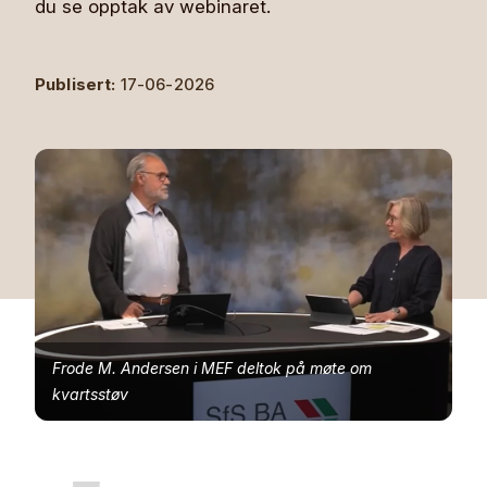
du se opptak av webinaret.
Publisert:
17-06-2026
Frode M. Andersen i MEF deltok på møte om
kvartsstøv