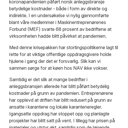
koronapandemien påført norsk anleggsbransje
betydelige kostnader - både i form av direkte og
indirekte. I en undersøkelse vi nylig gjennomførte
blant våre medlemmer i Maskinentreprenørenes
Forbund (MEF) svarte 68 prosent av bedriftene at
virksomheten hadde blitt påvirket at pandemien.
Med denne krisepakken har stortingspolitikerne lagt til
rette for at viktige offentlige oppdragsgivere holde
hjulene i gang der det er forsvarlig. Slik kan vi
sammen sørge for at køen hos NAV ikke vokser.
Samtidig er det slik at mange bedrifter i
anleggsbransjen allerede har blitt påført betydelig
kostnader på grunn av pandemien. Entreprenørene
har opplevd at driften har blitt redusert på grunn av
ansatte i karantene og lokale karanteneregler.
Igangsatte oppdrag har stoppet opp og planlagte
prosjekter har blitt satt på vent. I tillegg har prisen på
materialer og utstyr økt, samtidig som de løpende