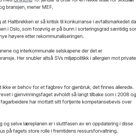
 og bransjen, mener MEF.
at Haltbrekken er så kritisk til konkurranse i avfallsmarkedet d
en i Oslo, som forøvrig er på bunn i sorteringsgrad samtidig s
 mye høyere etter rekommunaliseringen.
unene og interkommunale selskapene der det er
ransje. Her snubler altså SVs miljøpolitikk i allergien mot private
t ikke er behov for et fagbrev for gjenbruk, det finnes allerede.
revet i gjenvinningsfaget avholdt så langt tilbake som i 2008 o
 fagarbeidere har mottatt sitt fortjente kompetansebevis over
ng og selve læreplanen er i sluttfasen av en oppdatering i disse
us på fagets store rolle i fremtidens ressursforvaltning.