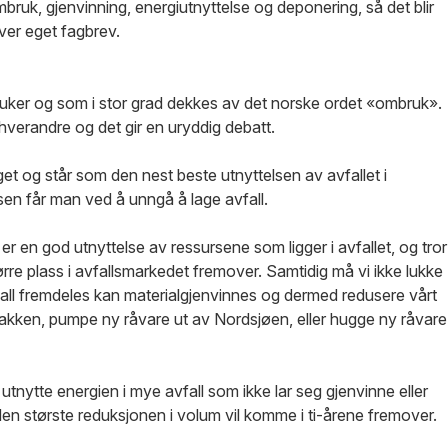
ruk, gjenvinning, energiutnyttelse og deponering, så det blir
ver eget fagbrev.
uker og som i stor grad dekkes av det norske ordet «ombruk».
 hverandre og det gir en uryddig debatt.
et og står som den nest beste utnyttelsen av avfallet i
lsen får man ved å unngå å lage avfall.
er en god utnyttelse av ressursene som ligger i avfallet, og tror
ørre plass i avfallsmarkedet fremover. Samtidig må vi ikke lukke
ll fremdeles kan materialgjenvinnes og dermed redusere vårt
bakken, pumpe ny råvare ut av Nordsjøen, eller hugge ny råvare
utnytte energien i mye avfall som ikke lar seg gjenvinne eller
n største reduksjonen i volum vil komme i ti-årene fremover.