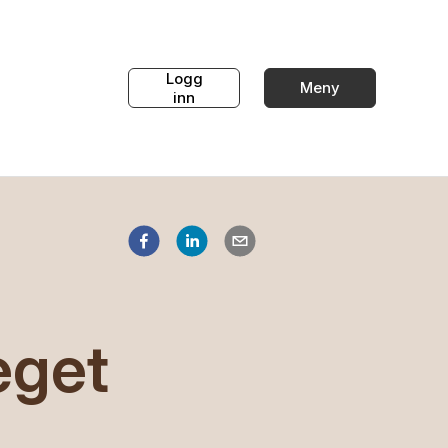
Logg
Meny
inn
eget