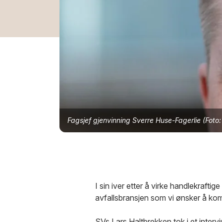
Fagsjef gjenvinning Sverre Huse-Fagerlie (Fot
I sin iver etter å virke handlekrafti
avfallsbransjen som vi ønsker å ko
SVs Lars Haltbrekken tok i et inter