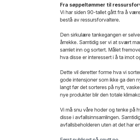
Fra søppeltømmer til ressursfor
Vi har siden 90-tallet gått fra å væ
bestå av ressursforvaltere.
Den sirkulære tankegangen er selve 
årrekke. Samtidig ser vi at svært ma
samlet inn og sortert. Målet fremov
hva disse er interessert i å ta imo
Dette vil deretter forme hva vi sort
gode intensjoner som ikke ga den ny
langt før det sorteres på nytt, vask
nye produkter blir den totale klimak
Vi må snu våre hoder og tenke på hv
disse i avfallsinnsamlingen. Samtidi
avfallsbeholderen uten at det har en
Først publisert på cnytt.no