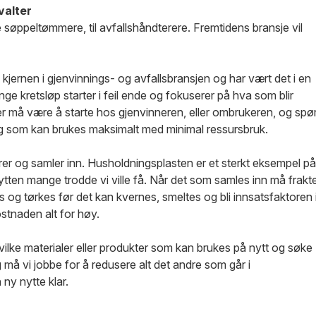
valter
re søppeltømmere, til avfallshåndterere. Fremtidens bransje vil
kjernen i gjenvinnings- og avfallsbransjen og har vært det i en
nge kretsløp starter i feil ende og fokuserer på hva som blir
er må være å starte hos gjenvinneren, eller ombrukeren, og spø
t og som kan brukes maksimalt med minimal ressursbruk.
erer og samler inn. Husholdningsplasten er et sterkt eksempel på
tten mange trodde vi ville få. Når det som samles inn må frakt
es og tørkes før det kan kvernes, smeltes og bli innsatsfaktoren 
ostnaden alt for høy.
ilke materialer eller produkter som kan brukes på nytt og søke
g må vi jobbe for å redusere alt det andre som går i
 ny nytte klar.