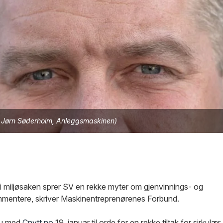
o: Jørn Søderholm, Anleggsmaskinen)
ge i miljøsaken sprer SV en rekke myter om gjenvinnings- og
mmentere, skriver Maskinentreprenørenes Forbund.
vju med
Cnytt.no
19. januar til orde for en rekke tiltak for sirkulær