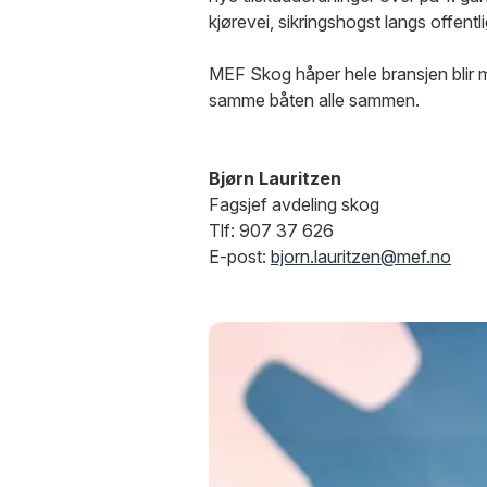
kjørevei, sikringshogst langs offentl
MEF Skog håper hele bransjen blir m
samme båten alle sammen.
Bjørn Lauritzen
Fagsjef avdeling skog
Tlf: 907 37 626
E-post:
bjorn.lauritzen@mef.no