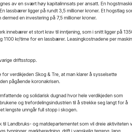
nes av en svært høy kapitalinnsats per ansatt. En hogstmaski
 En lassbærer ligger på rundt 3,5 millioner kroner. Et hogstlag s
 dermed en investering på 7,5 millioner kroner.
 innebærer et stort krav til inntjening, som i snitt ligger på 13
ag 1100 kr/time for en lassbærer. Leasingkostnadene per maski
gvarige driftsstopp.
 for verdikjeden Skog & Tre, at man klarer å sysselsette
 den pågående koronakrisen.
omfattende og solidarisk dugnad hvor hele verdikjeden som
rukene og trefordelingsindustrien til å strekke seg langt for å
det lengste unngår full stopp i skogen.
ak til Landbruks- og matdepartementet som vil dreie aktiviteten 
gs tynninger, markberedning, drift i vanskelig terreng, lang