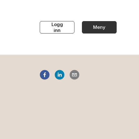
Logg
Meny
inn