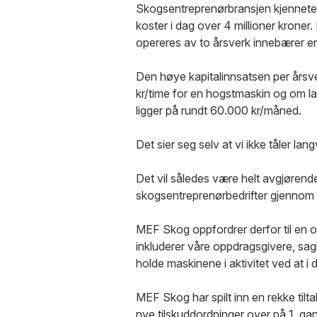
Skogsentreprenørbransjen kjenneteg
koster i dag over 4 millioner kroner.
opereres av to årsverk innebærer en
Den høye kapitalinnsatsen per årsverk
kr/time for en hogstmaskin og om l
ligger på rundt 60.000 kr/måned.
Det sier seg selv at vi ikke tåler lan
Det vil således være helt avgjørende
skogsentreprenørbedrifter gjennom
MEF Skog oppfordrer derfor til en 
inkluderer våre oppdragsgivere, sagb
holde maskinene i aktivitet ved at i 
MEF Skog har spilt inn en rekke tilt
nye tilskuddordninger over på 1. gan